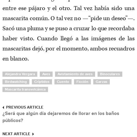
entre ese pájaro y el otro. Tal vez había sido una
mascarita común. O tal vez no —“pide un deseo”—.
Sacó una pluma y se puso a cruzar lo que recordaba
haber visto. Cuando llegó a las imágenes de las
mascaritas dejó, por el momento, ambos recuadros
en blanco.
Alejandra Vergara
Aves
Avistamiento de aves
Binoculares
Birdwatching
Críptidos
Cuento
Ficción
Garzas
Mascarita transvolcánica
PREVIOUS ARTICLE
¿Será que algún día dejaremos de llorar en los baños
públicos?
NEXT ARTICLE