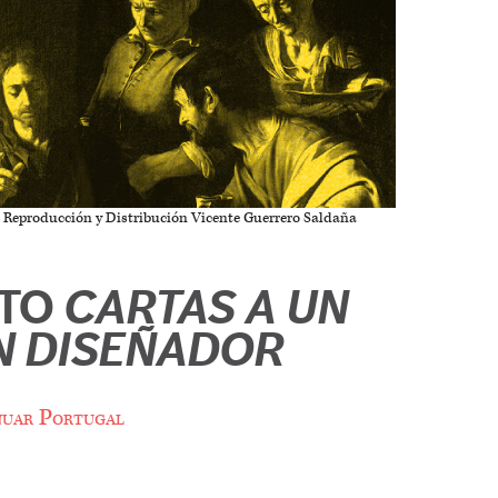
e Reproducción y Distribución Vicente Guerrero Saldaña
NTO
CARTAS A UN
N DISEÑADOR
uar Portugal