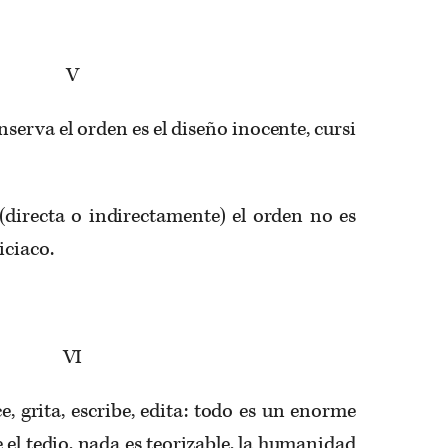
V
serva el orden es el diseño inocente, cursi
(directa o indirectamente) el orden no es
liciaco.
VI
e, grita, escribe, edita: todo es un enorme
 el tedio, nada es teorizable, la humanidad