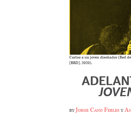
Cartas a un joven diseñador (Red d
[RRD], 2020).
ADELA
JOVE
by
Jorge Cano Febles
y
An