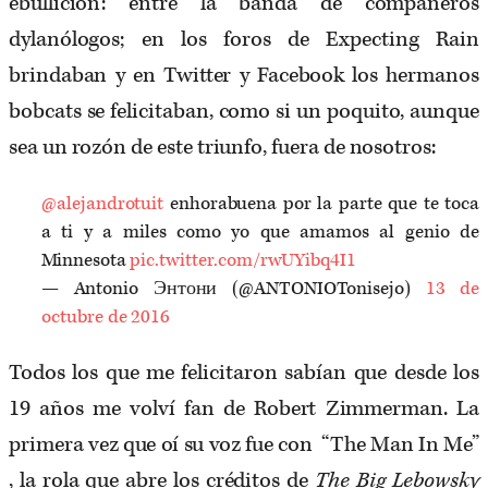
ebullición: entre la banda de compañeros
dylanólogos; en los foros de Expecting Rain
brindaban y en Twitter y Facebook los hermanos
bobcats se felicitaban, como si un poquito, aunque
sea un rozón de este triunfo, fuera de nosotros:
@alejandrotuit
enhorabuena por la parte que te toca
a ti y a miles como yo que amamos al genio de
Minnesota
pic.twitter.com/rwUYibq4I1
— Antonio Энтони (@ANTONIOTonisejo)
13 de
octubre de 2016
Todos los que me felicitaron sabían que desde los
19 años me volví fan de Robert Zimmerman. La
primera vez que oí su voz fue con ​ “The Man In Me”​
, la rola que abre los créditos de
The Big Lebowsky