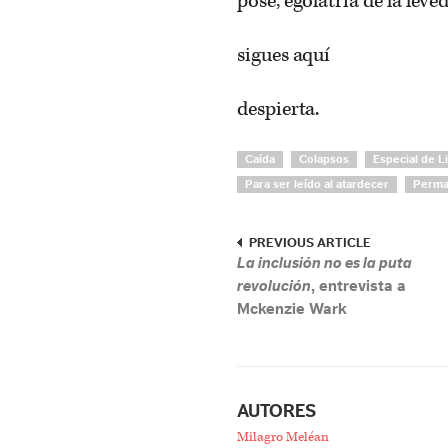
pose, egolatría de la leve
sigues aquí
despierta.
Caída
Colapsos
Especial de L
Para ser leído al atardecer
Perma
PREVIOUS ARTICLE
La inclusión no es la puta
revolución
, entrevista a
Mckenzie Wark
AUTORES
Milagro Meléan