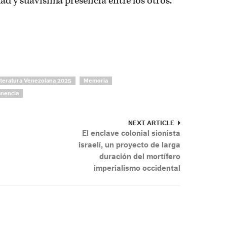
dad y suavísima presencia entre los otros.
iteratura Venezolana 2025
Memoria
nencia
NEXT ARTICLE
El enclave colonial sionista
israelí, un proyecto de larga
duración del mortífero
imperialismo occidental