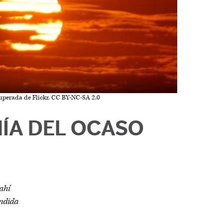
perada de Flickr. CC BY-NC-SA 2.0
NÍA DEL OCASO
ahí
endida