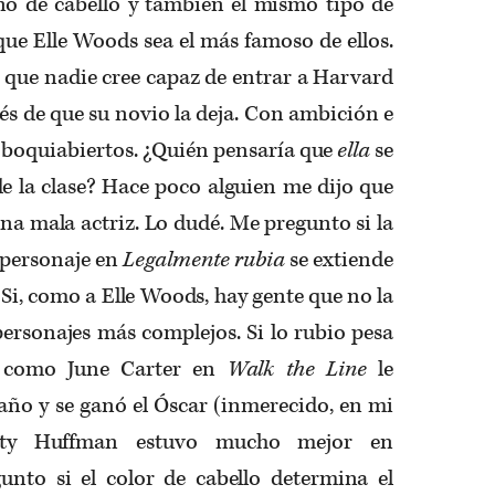
o de cabello y también el mismo tipo de
que Elle Woods sea el más famoso de ellos.
 que nadie cree capaz de entrar a Harvard
és de que su novio la deja. Con ambición e
os boquiabiertos. ¿Quién pensaría que
ella
se
de la clase? Hace poco alguien me dijo que
a mala actriz. Lo dudé. Me pregunto si la
u personaje en
Legalmente rubia
se extiende
 Si, como a Elle Woods, hay gente que no la
ersonajes más complejos. Si lo rubio pesa
l como June Carter en
Walk the Line
le
año y se ganó el Óscar (inmerecido, en mi
city Huffman estuvo mucho mejor en
unto si el color de cabello determina el