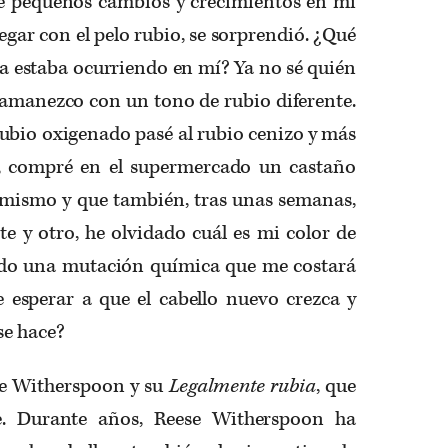
de pequeños cambios y crecimientos en mi
legar con el pelo rubio, se sorprendió. ¿Qué
a estaba ocurriendo en mí? Ya no sé quién
ía amanezco con un tono de rubio diferente.
 rubio oxigenado pasé al rubio cenizo y más
, compré en el supermercado un castaño
 mismo y que también, tras unas semanas,
te y otro, he olvidado cuál es mi color de
frido una mutación química que me costará
e esperar a que el cabello nuevo crezca y
se hace?
ese Witherspoon y su
Legalmente rubia
, que
e. Durante años, Reese Witherspoon ha