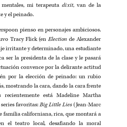
s mentales, mi terapeuta
dixit
, van de la
te y el peinado.
rspoon pienso en personajes ambiciosos.
uvo Tracy Flick (en
Election
de Alexander
je irritante y determinado, una estudiante
a ser la presidenta de la clase y le pasará
ctuación convence por la delirante actitud
ién por la elección de peinado: un rubio
ás, mostrando la cara, dando la cara frente
s recientemente está Madeline Martha
series favoritas:
Big Little Lies
(Jean-Marc
e familia californiana, rica, que montará a
n el teatro local, desafiando la moral