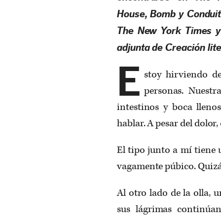
House
,
Bomb
y
Condui
The New York Times
adjunta de Creación lite
E
stoy hirviendo d
personas. Nuestra
intestinos y boca llen
hablar. A pesar del dolor
El tipo junto a mí tiene
vagamente púbico. Quizá
Al otro lado de la olla, 
sus lágrimas continúa