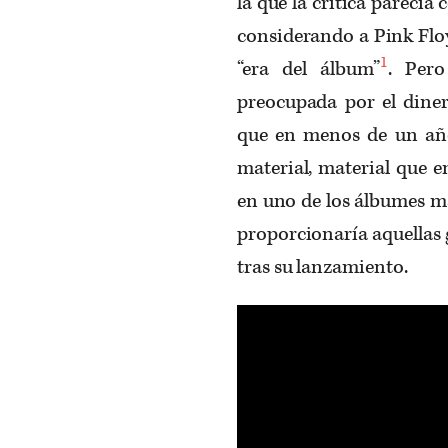
la que la crítica parecía 
considerando a Pink Floy
1
“era del álbum”
. Per
preocupada por el diner
que en menos de un añ
material, material que 
en uno de los álbumes m
proporcionaría aquellas
tras su lanzamiento.