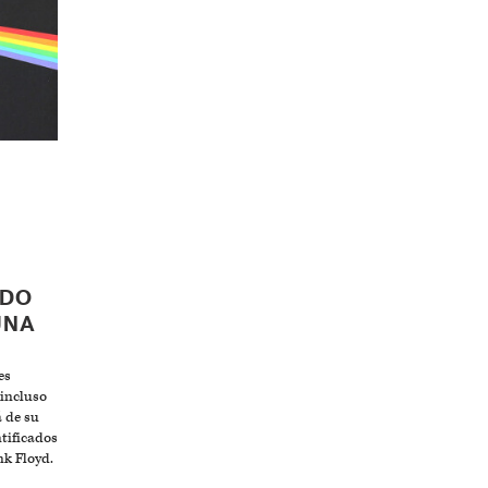
ADO
UNA
es
 incluso
á de su
ntificados
k Floyd.