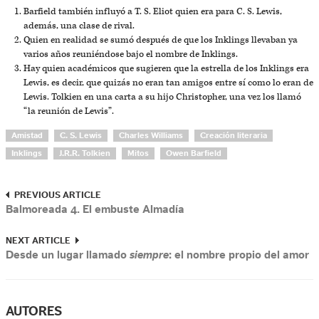
Barfield también influyó a T. S. Eliot quien era para C. S. Lewis,
además, una clase de rival.
Quien en realidad se sumó después de que los Inklings llevaban ya
varios años reuniéndose bajo el nombre de Inklings.
Hay quien académicos que sugieren que la estrella de los Inklings era
Lewis, es decir, que quizás no eran tan amigos entre sí como lo eran de
Lewis. Tolkien en una carta a su hijo Christopher, una vez los llamó
“la reunión de Lewis”.
Amistad
C. S. Lewis
Charles Williams
Creación literaria
Inklings
J.R.R. Tolkien
Mitos
Owen Barfield
PREVIOUS ARTICLE
Balmoreada 4. El embuste Almadía
NEXT ARTICLE
Desde un lugar llamado
siempre
: el nombre propio del amor
AUTORES