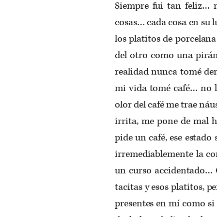
Siempre fui tan feliz… m
cosas…
cada cosa en su lu
los platitos de porcelan
del otro como una pirám
realidad nunca tomé dem
mi vida tomé café… no le
olor del café me trae ná
irrita, me pone de mal 
pide un café, ese estado
irremediablemente la co
un curso accidentado… 
tacitas y esos platitos, 
presentes en mí como si 