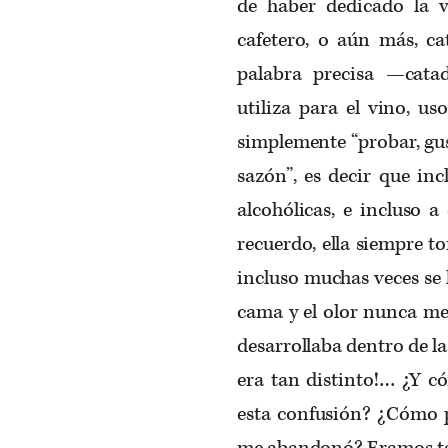
de haber dedicado la v
cafetero, o aún más, ca
palabra precisa —cata
utiliza para el vino, us
simplemente “probar, gu
sazón”, es decir que inc
alcohólicas, e incluso 
recuerdo, ella siempre to
incluso muchas veces se lo
cama y el olor nunca me 
desarrollaba dentro de l
era tan distinto!… ¿Y c
esta confusión? ¿Cómo 
me abandonó? Eramos ta