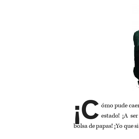
¡C
ómo pude caer 
estado! ¡A se
bolsa de papas! ¡Yo que s