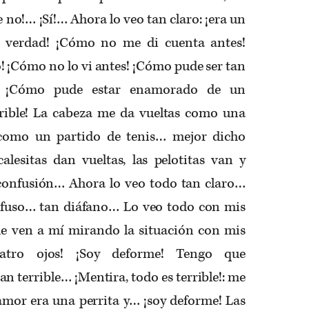
e no!… ¡Sí!… Ahora lo
veo tan claro: ¡era un
de verdad! ¡Cómo no me di cuenta antes!
! ¡Cómo no lo vi antes! ¡Cómo pude ser tan
!… ¡Cómo pude estar enamorado de un
rrible! La cabeza me da vueltas como una
 como un partido de tenis… mejor dicho
alesitas dan vueltas, las pelotitas van y
confusión… Ahora lo veo todo tan claro…
ifuso… tan diáfano… Lo veo todo con mis
me ven a mí mirando la situación con mis
atro ojos! ¡Soy deforme! Tengo que
an terrible… ¡Mentira, todo es terrible!: me
mor era una perrita y… ¡soy
deforme! Las