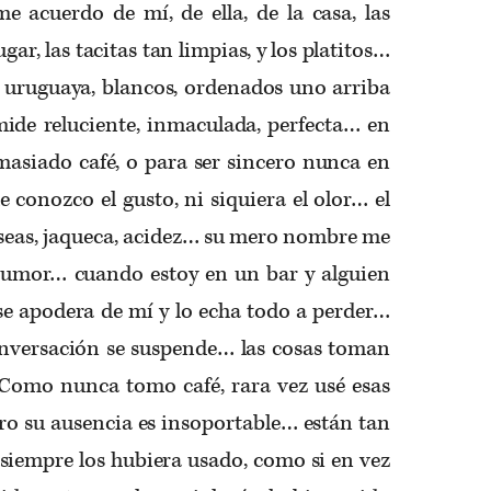
e acuerdo de mí, de ella, de la casa, las
gar, las tacitas tan limpias, y los platitos…
a uruguaya, blancos, ordenados uno arriba
ide reluciente, inmaculada, perfecta… en
asiado café, o para ser sincero nunca en
 conozco el gusto, ni siquiera el olor… el
useas, jaqueca, acidez… su mero nombre me
humor… cuando estoy en un bar y alguien
 se apodera de mí y lo echa todo a perder…
nversación se suspende… las cosas toman
Como nunca tomo café, rara vez usé esas
pero su ausencia es insoportable… están tan
siempre los hubiera usado, como si en vez