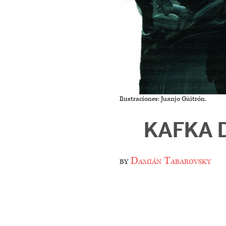
Ilustraciones: Juanjo Güitrón.
KAFKA 
by
Damián Tabarovsky