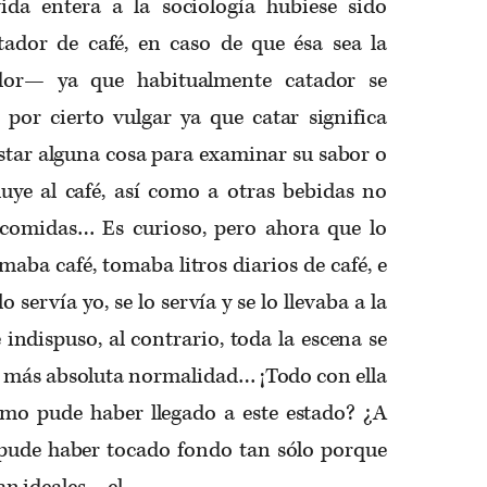
ida entera a la sociología hubiese sido
tador de café, en caso de que ésa sea la
dor— ya que habitualmente catador se
o por cierto vulgar ya que catar significa
star alguna cosa para examinar su sabor o
luye al café, así como a otras bebidas no
a comidas… Es curioso, pero ahora que lo
maba café, tomaba litros diarios de café, e
 servía yo, se lo servía y se lo llevaba a la
indispuso, al contrario, toda la escena se
a más absoluta normalidad… ¡Todo con ella
ómo pude haber llegado a este estado? ¿A
pude haber tocado fondo tan sólo porque
n ideales… el