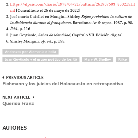
https://elpais.com/diario/1978/04/21/cultura/261957603_850215.ht
ml
[Consultado el 26 de mayo de 2022]
José maría Catellet en Mangini, Shirley,
Rojos y rebeldes, la cultura de
la disidencia durante el franquismo
, Barcelona: Anthropos, 1987, p. 98.
Íbid.,
p. 116
Juan Goytisolo,
Señas de identidad
, Capítulo VII. Edición digital.
Shirley Mangini,
op. cit.
, p. 155.
Andanzas por Alemania e Italia
Juan Goytisolo y el grupo poético de los 50
Mary W. Shelley
Rilke
PREVIOUS ARTICLE
Eichmann y los juicios del Holocausto en retrospectiva
NEXT ARTICLE
Querido Franz
AUTORES