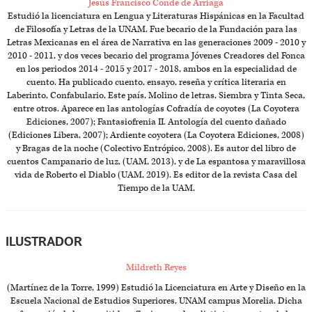
Jesús Francisco Conde de Arriaga
Estudió la licenciatura en Lengua y Literaturas Hispánicas en la Facultad
de Filosofía y Letras de la UNAM. Fue becario de la Fundación para las
Letras Mexicanas en el área de Narrativa en las generaciones 2009 - 2010 y
2010 - 2011, y dos veces becario del programa Jóvenes Creadores del Fonca
en los periodos 2014 - 2015 y 2017 - 2018, ambos en la especialidad de
cuento. Ha publicado cuento, ensayo, reseña y crítica literaria en
Laberinto, Confabulario, Este país, Molino de letras, Siembra y Tinta Seca,
entre otros. Aparece en las antologías Cofradía de coyotes (La Coyotera
Ediciones, 2007); Fantasiofrenia II. Antología del cuento dañado
(Ediciones Libera, 2007); Ardiente coyotera (La Coyotera Ediciones, 2008)
y Bragas de la noche (Colectivo Entrópico, 2008). Es autor del libro de
cuentos Campanario de luz, (UAM, 2013), y de La espantosa y maravillosa
vida de Roberto el Diablo (UAM, 2019). Es editor de la revista Casa del
Tiempo de la UAM.
ILUSTRADOR
Mildreth Reyes
(Martínez de la Torre, 1999) Estudió la Licenciatura en Arte y Diseño en la
Escuela Nacional de Estudios Superiores, UNAM campus Morelia. Dicha