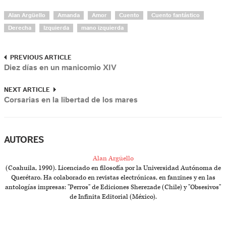
Alan Argüello
Amanda
Amor
Cuento
Cuento fantástico
Derecha
Izquierda
mano izquierda
PREVIOUS ARTICLE
Diez días en un manicomio XIV
NEXT ARTICLE
Corsarias en la libertad de los mares
AUTORES
Alan Argüello
(Coahuila, 1990). Licenciado en filosofía por la Universidad Autónoma de
Querétaro. Ha colaborado en revistas electrónicas, en fanzines y en las
antologías impresas: "Perros" de Ediciones Sherezade (Chile) y "Obsesivos"
de Infinita Editorial (México).