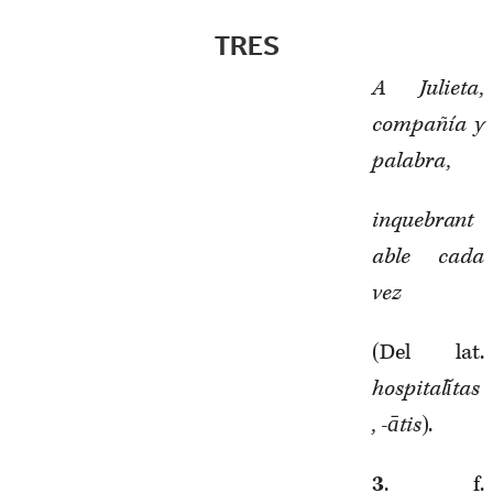
TRES
A Julieta,
compañía y
palabra,
inquebrant
able cada
vez
(Del lat.
hospitalĭtas
, -ātis
).
3
. f.