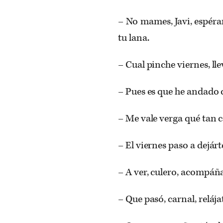
– No mames, Javi, espéra
tu lana.
– Cual pinche viernes, ll
– Pues es que he andado 
– Me vale verga qué tan c
– El viernes paso a dejárt
– A ver, culero, acompáña
– Que pasó, carnal, relája