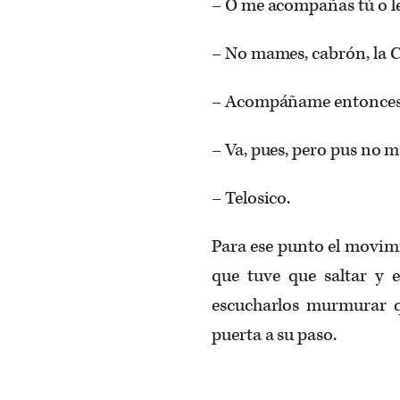
– O me acompañas tú o l
– No mames, cabrón, la Ch
– Acompáñame entonces
– Va, pues, pero pus no 
– Telosico.
Para ese punto el movimi
que tuve que saltar y 
escucharlos murmurar qu
puerta a su paso.