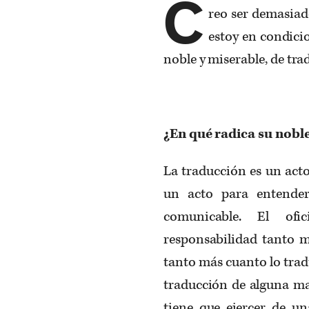
C
reo ser demasiad
estoy en condicio
noble y miserable, de trad
¿En qué radica su nobl
La traducción es un acto
un acto para entender
comunicable. El of
responsabilidad tanto m
tanto más cuanto lo trad
traducción de alguna man
tiene que ejercer de un