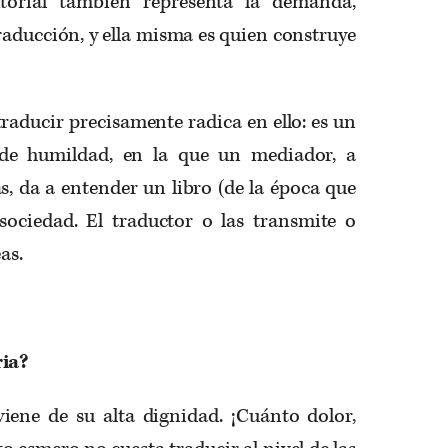
itorial también representa la demanda,
traducción, y ella misma es quien construye
traducir precisamente radica en ello: es un
 de humildad, en la que un mediador, a
as, da a entender un libro (de la época que
ociedad. El traductor o las transmite o
as.
ria?
viene de su alta dignidad. ¡Cuánto dolor,