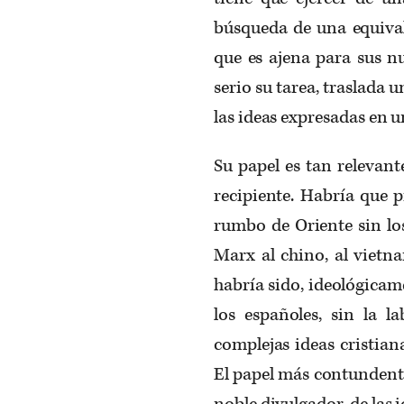
búsqueda de una equival
que es ajena para sus nu
serio su tarea, traslada u
las ideas expresadas en u
Su papel es tan relevant
recipiente. Habría que 
rumbo de Oriente sin los
Marx al chino, al vietn
habría sido, ideológicame
los españoles, sin la l
complejas ideas cristian
El papel más contundente
noble divulgador, de las i