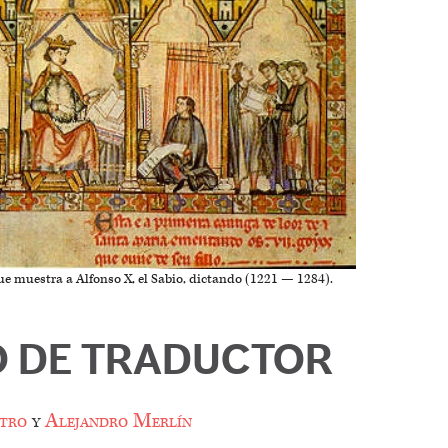
ue muestra a Alfonso X, el Sabio, dictando (1221 — 1284).
IO DE TRADUCTOR
tro
y
Alejandro Merlín