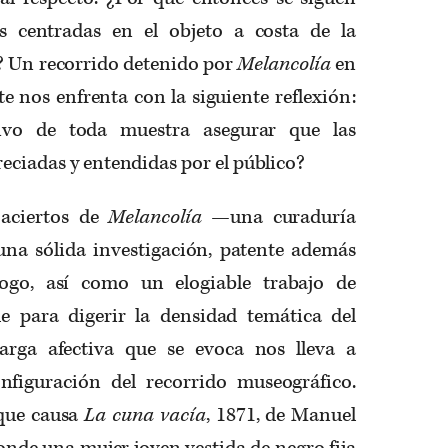
s centradas en el objeto a costa de la
e? Un recorrido detenido por
Melancolía
en
e nos enfrenta con la siguiente reflexión:
ivo de toda muestra asegurar que las
reciadas y entendidas por el público?
 aciertos de
Melancolía
—una curaduría
una sólida investigación, patente además
logo, así como un elogiable trabajo de
e para digerir la densidad temática del
arga afectiva que se evoca nos lleva a
nfiguración del recorrido museográfico.
 que causa
La cuna vacía
, 1871, de Manuel
nde una mujer joven vestida de negro fija