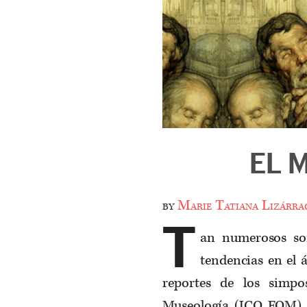
EL 
by
Marie Tatiana Lizárra
T
an numerosos son
tendencias en el 
reportes de los simpo
Museología (ICO FOM) a