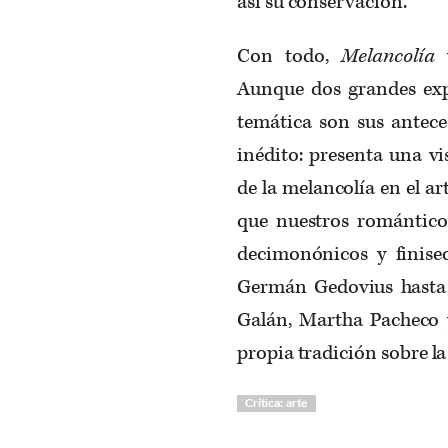
así su conservación.
Con todo,
Melancolía
v
Aunque dos grandes exp
temática son sus antece
inédito: presenta una v
de la melancolía en el a
que nuestros romántico
decimonónicos y finisec
Germán Gedovius hasta l
Galán, Martha Pacheco 
propia tradición sobre la 
Crítica: arte