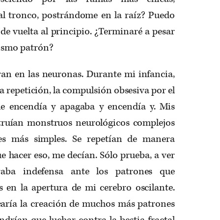
al tronco, postrándome en la raíz? Puedo
 de vuelta al principio. ¿Terminaré a pesar
mismo patrón?
ran en las neuronas. Durante mi infan­cia,
a repetición, la compulsión obsesiva por el
ue encendía y apagaba y encendía y. Mis
truían monstruos neurológicos com­plejos
es más simples. Se repetían de mane­ra
e hacer eso, me decían. Sólo prueba, a ver
aba indefensa ante los patrones que
 en la apertura de mi cerebro oscilante.
caría la creación de muchos más patrones
ndrían que luchar contra la bestia fractal