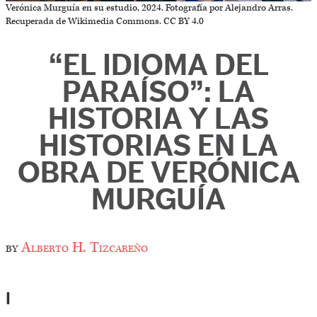
Verónica Murguía en su estudio, 2024. Fotografía por Alejandro Arras.
Recuperada de Wikimedia Commons. CC BY 4.0
“EL IDIOMA DEL
PARAÍSO”: LA
HISTORIA Y LAS
HISTORIAS EN LA
OBRA DE VERÓNICA
MURGUÍA
by
Alberto H. Tizcareño
I