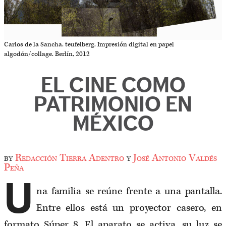
Carlos de la Sancha. teufelberg. Impresión digital en papel
algodón/collage. Berlín, 2012
EL CINE COMO
PATRIMONIO EN
MÉXICO
by
Redacción Tierra Adentro
y
José Antonio Valdés
Peña
U
na familia se reúne frente a una pantalla.
Entre ellos está un proyector casero, en
formato Súper 8. El aparato se activa, su luz se