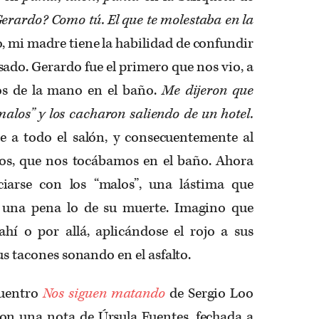
erardo? Como tú. El que te molestaba en la
o, mi madre tiene la habilidad de confundir
sado. Gerardo fue el primero que nos vio, a
os de la mano en el baño.
Me dijeron que
alos” y los cacharon saliendo de un hotel.
le a todo el salón, y consecuentemente al
os, que nos tocábamos en el baño. Ahora
iarse con los “malos”, una lástima que
, una pena lo de su muerte. Imagino que
hí o por allá, aplicándose el rojo a sus
sus tacones sonando en el asfalto.
cuentro
Nos siguen matando
de Sergio Loo
con una nota de Úrsula Fuentes, fechada a