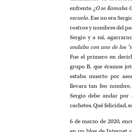
enfrente.
¿O se llamaba G
escuela.
Ese no era Sergi
rostros y nombres del pa
Sergio y a mí, agarrarn
andaba con uno de los “m
Fue el primero en decir
grupo B, que éramos jot
estaba muerto por asoc
llevara tan feo nombre
Sergio debe andar por a
cachetes. Qué felicidad, 
6 de marzo de 2020, en
en un blog de Internet 