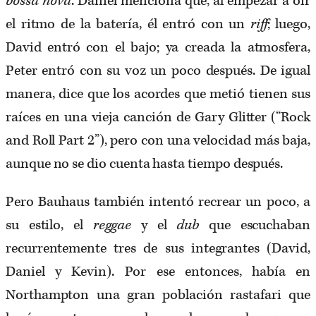
bossa nova
. Daniel menciona que, al empezar a oír
el ritmo de la batería, él entró con un
riff
; luego,
David entró con el bajo; ya creada la atmosfera,
Peter entró con su voz un poco después. De igual
manera, dice que los acordes que metió tienen sus
raíces en una vieja canción de Gary Glitter (“Rock
and Roll Part 2”), pero con una velocidad más baja,
aunque no se dio cuenta hasta tiempo después.
Pero Bauhaus también intentó recrear un poco, a
su estilo, el
reggae
y el
dub
que escuchaban
recurrentemente tres de sus integrantes (David,
Daniel y Kevin). Por ese entonces, había en
Northampton una gran población rastafari que