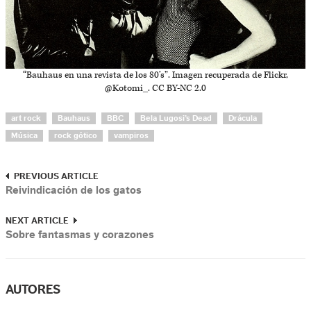
“Bauhaus en una revista de los 80’s”. Imagen recuperada de Flickr,
@Kotomi_. CC BY-NC 2.0
art rock
Bauhaus
BBC
Bela Lugosi’s Dead
Drácula
Música
rock gótico
vampiros
PREVIOUS ARTICLE
Reivindicación de los gatos
NEXT ARTICLE
Sobre fantasmas y corazones
AUTORES