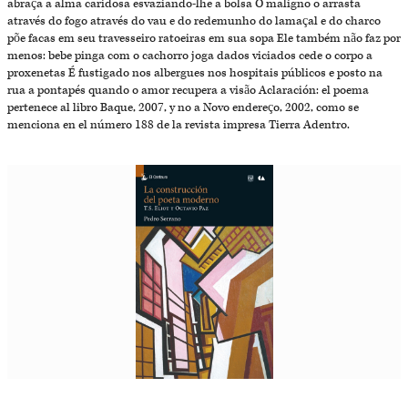
abraça a alma caridosa esvaziando-lhe a bolsa O maligno o arrasta
através do fogo através do vau e do redemunho do lamaçal e do charco
põe facas em seu travesseiro ratoeiras em sua sopa Ele também não faz por
menos: bebe pinga com o cachorro joga dados viciados cede o corpo a
proxenetas É fustigado nos albergues nos hospitais públicos e posto na
rua a pontapés quando o amor recupera a visão Aclaración: el poema
pertenece al libro Baque, 2007, y no a Novo endereço, 2002, como se
menciona en el número 188 de la revista impresa Tierra Adentro.