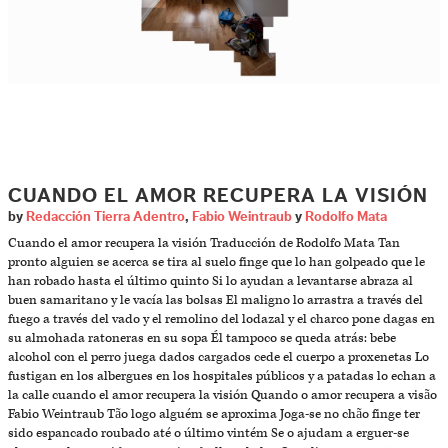
CUANDO EL AMOR RECUPERA LA VISIÓN
by
Redacción Tierra Adentro
,
Fabio Weintraub
y
Rodolfo Mata
Cuando el amor recupera la visión Traducción de Rodolfo Mata Tan
pronto alguien se acerca se tira al suelo finge que lo han golpeado que le
han robado hasta el último quinto Si lo ayudan a levantarse abraza al
buen samaritano y le vacía las bolsas El maligno lo arrastra a través del
fuego a través del vado y el remolino del lodazal y el charco pone dagas en
su almohada ratoneras en su sopa Él tampoco se queda atrás: bebe
alcohol con el perro juega dados cargados cede el cuerpo a proxenetas Lo
fustigan en los albergues en los hospitales públicos y a patadas lo echan a
la calle cuando el amor recupera la visión Quando o amor recupera a visão
Fabio Weintraub Tão logo alguém se aproxima Joga-se no chão finge ter
sido espancado roubado até o último vintém Se o ajudam a erguer-se