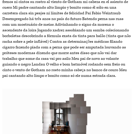
frenos ni cintos su rostro al viento de Gotham mi cabeza en el asiento de
cuero Mi padre cantando alto limpio y bonito como él sólo en una
carretera clara sin peajes ni límites de felicidad Pai Fabio Weintraub
Desempregado há três anos no país do futuro Batendo perna nas ruas
com um mostruário de meias Adivinhando o signo da morena o
ascendente da loira Jogando xadrez assobiando um samba colecionando
borboletas descobrindo a fórmula exata da tinta para balão (tinta que não
racha sobre a pele inflável) Contra as determinações médicas filando
cigarro fazendo piada com a perna que pode ser amputada louvando as
próteses modernas dizendo que morre antes disso que não vai dar
trabalho que some da casa vai pro asilo Meu pai de novo ao volante
guiando o negro Landau O velho e bom batmóvel rodando sem freio ou
cinto o vento de Gotham no rosto minha cabeça no banco de couro Meu
pai cantando alto limpo e bonito como só ele numa estrada clara.