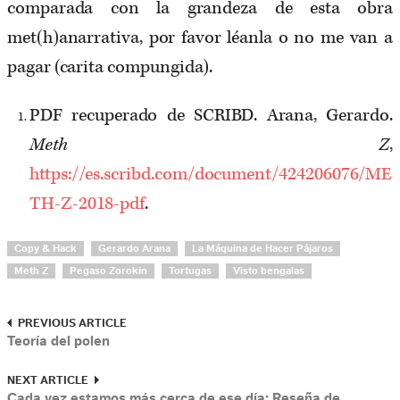
comparada con la grandeza de esta obra
met(h)anarrativa, por favor léanla o no me van a
pagar (carita compungida).
PDF recuperado de SCRIBD. Arana, Gerardo.
Meth Z
,
https://es.scribd.com/document/424206076/ME
TH-Z-2018-pdf
.
Copy & Hack
Gerardo Arana
La Máquina de Hacer Pájaros
Meth Z
Pegaso Zorokin
Tortugas
Visto bengalas
PREVIOUS ARTICLE
Teoría del polen
NEXT ARTICLE
Cada vez estamos más cerca de ese día: Reseña de