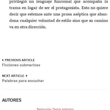
priv­i­legió un lenguaje fun­cional que acom­paña la
trama en lugar de ser el pro­tag­o­nista. Esto no quiere
decir que este­mos ante una prosa asép­tica que aban­
dona cualquier vol­un­tad de estilo sino que su camino
va en otra direc­ción.
PREVIOUS ARTICLE
Ficciones submarinas
NEXT ARTICLE
Palabras para escuchar
AUTORES
Redacción Tierra Adentro