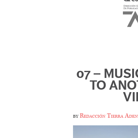
07 – MUS
TO ANO
VI
by
Redacción Tierra Aden