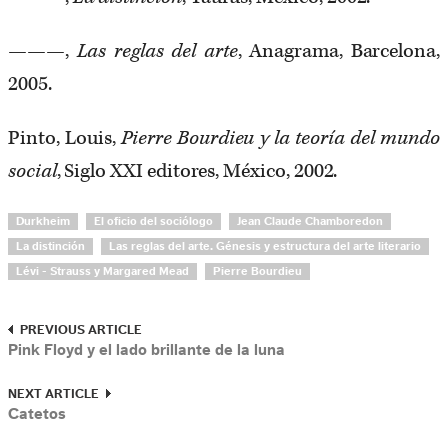
———,
Las reglas del arte
, Anagrama, Barcelona,
2005.
Pinto, Louis,
Pierre Bourdieu y la teoría del mundo
social
, Siglo XXI editores, México, 2002.
Durkheim
El oficio del sociólogo
Jean Claude Chamboredon
La distinción
Las reglas del arte. Génesis y estructura del arte literario
Lévi - Strauss y Margared Mead
Pierre Bourdieu
PREVIOUS ARTICLE
Pink Floyd y el lado brillante de la luna
NEXT ARTICLE
Catetos