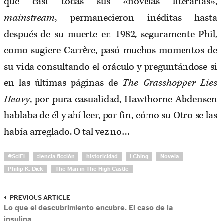
que casi todas sus «novelas literarias»,
mainstream
, permanecieron inéditas hasta
después de su muerte en 1982, seguramente Phil,
como sugiere Carrère, pasó muchos momentos de
su vida consultando el oráculo y preguntándose si
en las últimas páginas de
The Grasshopper Lies
Heavy
, por pura casualidad, Hawthorne Abdensen
hablaba de él y ahí leer, por fin, cómo su Otro se las
había arreglado. O tal vez no…
#SciFi
ciencia ficción
historicidad
I Ching
Novela
Philip K. Dick
The Man in The High Castle
PREVIOUS ARTICLE
Lo que el descubrimiento encubre. El caso de la
insulina.