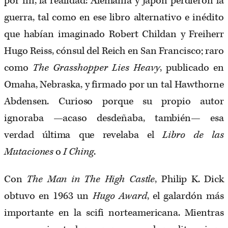
por fin, la realidad: Alemania y Japón perdieron la
guerra, tal como en ese libro alternativo e inédito
que habían imaginado Robert Childan y Freiherr
Hugo Reiss, cónsul del Reich en San Francisco; raro
como
The Grasshopper Lies Heavy
, publicado en
Omaha, Nebraska, y firmado por un tal Hawthorne
Abdensen. Curioso porque su propio autor
ignoraba —acaso desdeñaba, también— esa
verdad última que revelaba el
Libro de las
Mutaciones
o
I Ching
.
Con
The Man in The High Castle
, Philip K. Dick
obtuvo en 1963 un
Hugo Award
, el galardón más
importante en la scifi norteamericana. Mientras