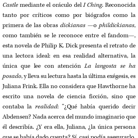
Castle
mediante el oráculo del
I Ching
. Reconocida
tanto por críticos como por biógrafos como la
primera de las obras
dickianas
—o
phildickianas
,
como también se le reconoce entre el fandom—,
esta novela de Philip K. Dick presenta el retrato de
una lectora ideal: en esa realidad alternativa, la
única que lee con atención
La langosta se ha
posado
, y lleva su lectura hasta la última exégesis, es
Juliana Frink. Ella no considera que Hawthorne ha
escrito una novela de ciencia ficción, sino que
contaba la
realidad
: “¿Qué había querido decir
Abdensen? Nada acerca del mundo imaginario que
él describía. ¿Y era ella, Juliana, ¿la única persona
que se había dado cuenta? Sí, casi podía asegurarlo.