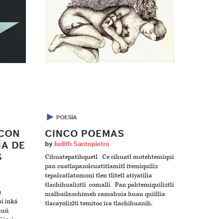
▶
POESÍA
 CON
CINCO POEMAS
ÍA DE
by
Judith Santopietro
S
Cihuatepatihquetl Ce cihuatl motehtemiqui
pan cuatlapazolcuatitlamitl itemiquiliz
tepalcatlatomoni tlen tlitetl atiyatilia
tlachihualiztli comalli Pan pahtemiquiliztli
à
malhuilxochimeh camahuia huan quiillia
sí inká
tlacayolizlti temitoc ica tlachihuanih.
nuú