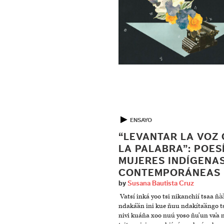
▶
ENSAYO
“LEVANTAR LA VOZ
LA PALABRA”: POES
MUJERES INDÍGENA
CONTEMPORÁNEAS
by
Susana Bautista Cruz
Vatsí inká yoo tsi nikanchií tsaa ñà
ndaká’án ini kue ñuu ndakíta’ángo t
nivi kuáña xoo nuú yoso ñu’un va’a 