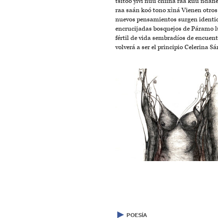
tsitoo yivi nuu chiíná raa kuú ndane
raa saán koó tono xìná Vienen otro
nuevos pensamientos surgen identi
encrucijadas bosquejos de Páramo 
fértil de vida sembradíos de encuent
volverá a ser el principio Celerina S
▶
POESÍA