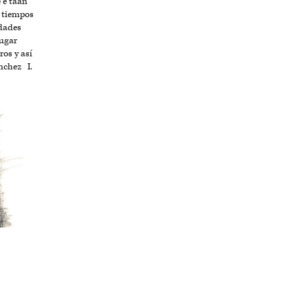
’é ta’an
s tiempos
dades
lugar
ros y así
ánchez I.