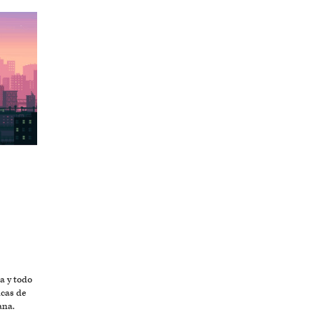
ta y todo
icas de
ana.