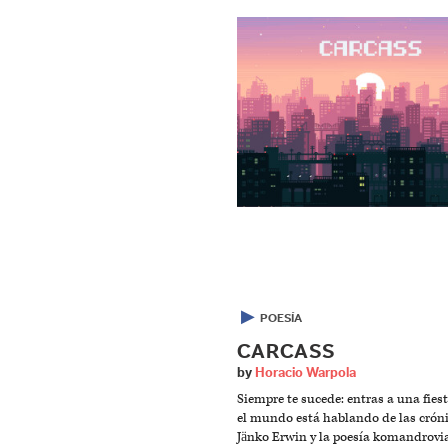
▶
POESÍA
CARCASS
by
Horacio Warpola
Siempre te sucede: entras a una fies
el mundo está hablando de las crón
Jänko Erwin y la poesía komandrovi