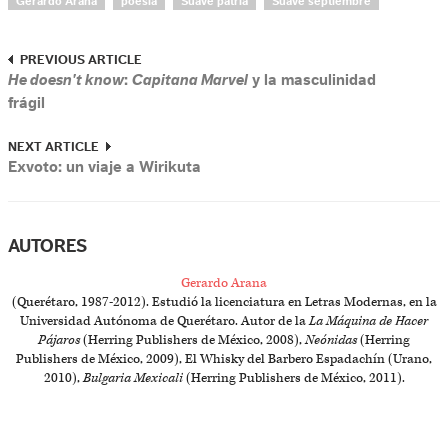
Gerardo Arana
poesía
Suave patria
Suave septiembre
PREVIOUS ARTICLE
He doesn't know
:
Capitana Marvel
y la masculinidad
frágil
NEXT ARTICLE
Exvoto: un viaje a Wirikuta
AUTORES
Gerardo Arana
(Querétaro, 1987-2012). Estudió la licenciatura en Letras Modernas, en la
Universidad Autónoma de Querétaro. Autor de la
La Máquina de Hacer
Pájaros
(Herring Publishers de México, 2008),
Neónidas
(Herring
Publishers de México, 2009), El Whisky del Barbero Espadachín (Urano,
2010),
Bulgaria Mexicali
(Herring Publishers de México, 2011).