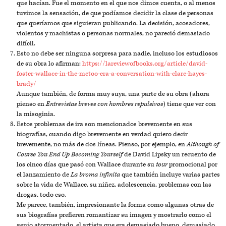
que hacían. Fue el momento en el que nos dimos cuenta, o al menos
tuvimos la sensación, de que podíamos decidir la clase de personas
que queríamos que siguieran publicando. La decisión, acosadores,
violentos y machistas o personas normales, no pareció demasiado
difícil.
Esto no debe ser ninguna sorpresa para nadie, incluso los estudiosos
de su obra lo afirman:
https://lareviewofbooks.org/article/david-
foster-wallace-in-the-metoo-era-a-conversation-with-clare-hayes-
brady/
Aunque también, de forma muy suya, una parte de su obra (ahora
pienso en
Entrevistas breves con hombres repulsivos
) tiene que ver con
la misoginia.
Estos problemas de ira son mencionados brevemente en sus
biografías, cuando digo brevemente en verdad quiero decir
brevemente, no más de dos líneas. Pienso, por ejemplo, en
Although of
Course You End Up Becoming Yourself
de David Lipsky un recuento de
los cinco días que pasó con Wallace durante su
tour
promocional por
el lanzamiento de
La broma infinita
que también incluye varias partes
sobre la vida de Wallace, su niñez, adolescencia, problemas con las
drogas, todo eso.
Me parece, también, impresionante la forma como algunas otras de
sus biografías prefieren romantizar su imagen y mostrarlo como el
genio atormentado, el artista que era demasiado bueno, demasiado