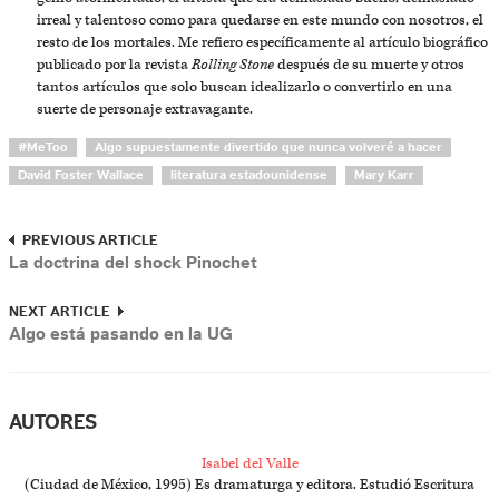
irreal y talentoso como para quedarse en este mundo con nosotros, el
resto de los mortales. Me refiero específicamente al artículo biográfico
publicado por la revista
Rolling Stone
después de su muerte y otros
tantos artículos que solo buscan idealizarlo o convertirlo en una
suerte de personaje extravagante.
#MeToo
Algo supuestamente divertido que nunca volveré a hacer
David Foster Wallace
literatura estadounidense
Mary Karr
PREVIOUS ARTICLE
La doctrina del shock Pinochet
NEXT ARTICLE
Algo está pasando en la UG
AUTORES
Isabel del Valle
(Ciudad de México, 1995) Es dramaturga y editora. Estudió Escritura