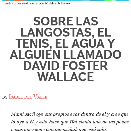
Ilustración realizada por Mildreth Reyes
SOBRE LAS
LANGOSTAS, EL
TENIS, EL AGUA Y
ALGUIEN LLAMADO
DAVID FOSTER
WALLACE
by
Isabel del Valle
Mami Avril oye sus propios ecos dentro de él y cree que
lo oye a él y esto hace que Hal sienta una de las pocas
cosas que siente con intensidad: que está solo.