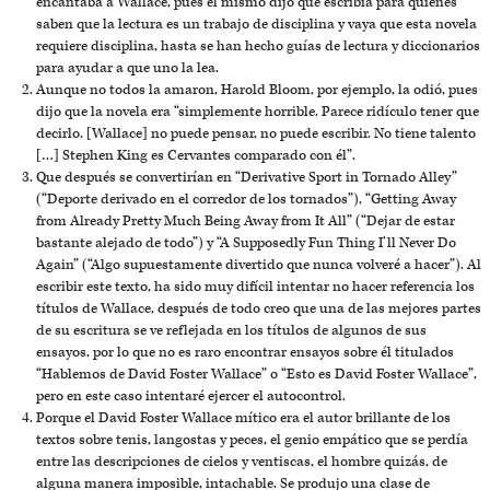
encantaba a Wallace, pues él mismo dijo que escribía para quienes
saben que la lectura es un trabajo de disciplina y vaya que esta novela
requiere disciplina, hasta se han hecho guías de lectura y diccionarios
para ayudar a que uno la lea.
Aunque no todos la amaron, Harold Bloom, por ejemplo, la odió, pues
dijo que la novela era “simplemente horrible. Parece ridículo tener que
decirlo. [Wallace] no puede pensar, no puede escribir. No tiene talento
[…] Stephen King es Cervantes comparado con él”.
Que después se convertirían en “Derivative Sport in Tornado Alley”
(“Deporte derivado en el corredor de los tornados”), “Getting Away
from Already Pretty Much Being Away from It All” (“Dejar de estar
bastante alejado de todo”) y “A Supposedly Fun Thing I’ll Never Do
Again” (“Algo supuestamente divertido que nunca volveré a hacer”). Al
escribir este texto, ha sido muy difícil intentar no hacer referencia los
títulos de Wallace, después de todo creo que una de las mejores partes
de su escritura se ve reflejada en los títulos de algunos de sus
ensayos, por lo que no es raro encontrar ensayos sobre él titulados
“Hablemos de David Foster Wallace” o “Esto es David Foster Wallace”,
pero en este caso intentaré ejercer el autocontrol.
Porque el David Foster Wallace mítico era el autor brillante de los
textos sobre tenis, langostas y peces, el genio empático que se perdía
entre las descripciones de cielos y ventiscas, el hombre quizás, de
alguna manera imposible, intachable. Se produjo una clase de