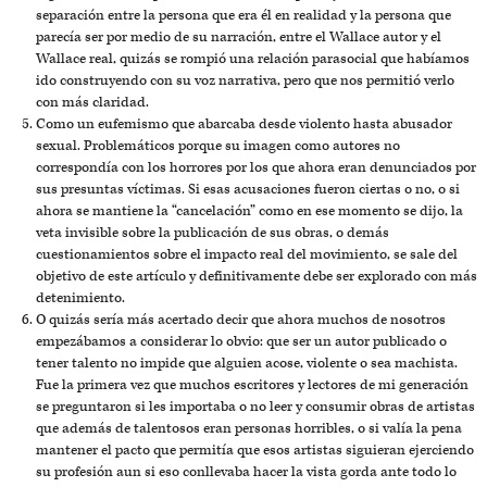
separación entre la persona que era él en realidad y la persona que
parecía ser por medio de su narración, entre el Wallace autor y el
Wallace real, quizás se rompió una relación parasocial que habíamos
ido construyendo con su voz narrativa, pero que nos permitió verlo
con más claridad.
Como un eufemismo que abarcaba desde violento hasta abusador
sexual. Problemáticos porque su imagen como autores no
correspondía con los horrores por los que ahora eran denunciados por
sus presuntas víctimas. Si esas acusaciones fueron ciertas o no, o si
ahora se mantiene la “cancelación” como en ese momento se dijo, la
veta invisible sobre la publicación de sus obras, o demás
cuestionamientos sobre el impacto real del movimiento, se sale del
objetivo de este artículo y definitivamente debe ser explorado con más
detenimiento.
O quizás sería más acertado decir que ahora muchos de nosotros
empezábamos a considerar lo obvio: que ser un autor publicado o
tener talento no impide que alguien acose, violente o sea machista.
Fue la primera vez que muchos escritores y lectores de mi generación
se preguntaron si les importaba o no leer y consumir obras de artistas
que además de talentosos eran personas horribles, o si valía la pena
mantener el pacto que permitía que esos artistas siguieran ejerciendo
su profesión aun si eso conllevaba hacer la vista gorda ante todo lo