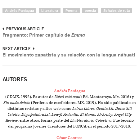
Andrés Paniagua
Literatura
Poema
poesía
Señales de ruta
PREVIOUS ARTICLE
Fragmento: Primer capítulo de
Emma
NEXT ARTICLE
El movimiento zapatista y su relación con la lengua náhuatl
AUTORES
Andrés Paniagua
(CDMX, 1992). Es autor de
Usted está aquí
(Ed. Mantarraya, Mx, 2016) y
Sin nada detrás
(Periferia de escribidores, MX, 2019). Ha sido publicado en
distintas revistas y sitios web como
Letras Libres
,
Oculta Lit
,
Dolce Stil
Criollo
,
Digo.palabra.txt
,
Low-fi Ardentía
,
El Humo, Al-Araby
,
Angel City
Review
, entre otros. Forma parte del
Lhabloratorio Colectivo
. Fue becario
del programa Jóvenes Creadores del FONCA en el periodo 2017-2018.
César Campos