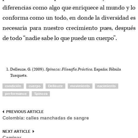
diferencias como algo que enriquece al mundo y lo
conforma como un todo, en donde la diversidad es
necesaria para nuestro crecimiento pues, después
de todo “nadie sabe lo que puede un cuerpo”.
Delleuze, G. (2009).
Spinoza: Filosof
í
a Pr
á
ctica
. España: Fábula
Tusquets.
condición
cuerpo
Delleuze
movimiento
nacimiento
performance
Spinoza
PREVIOUS ARTICLE
Colombia: calles manchadas de sangre
NEXT ARTICLE
Caminar