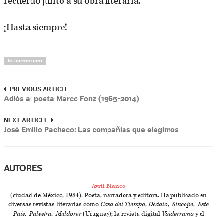
recuerdo junto a su obra literaria.
¡Hasta siempre!
In memoriam
PREVIOUS ARTICLE
Adiós al poeta Marco Fonz (1965-2014)
NEXT ARTICLE
José Emilio Pacheco: Las compañías que elegimos
AUTORES
Avril Blanco
(ciudad de México, 1984). Poeta, narradora y editora. Ha publicado en
diversas revistas literarias como
Casa del Tiempo
,
Dédalo
,
Síncope
,
Este
País
,
Palestra
,
Maldoror
(Uruguay); la revista digital
Valderrama
y el