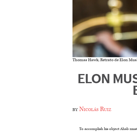
Thomas Hawk, Retrato de Elon Musk,
ELON MUS
by
Nicolás Ruiz
To accomplish his object Ahab must 