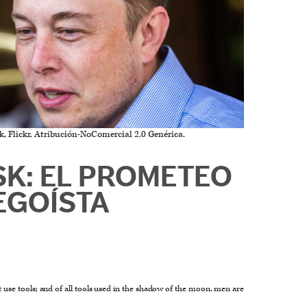
 Flickr, Atribución-NoComercial 2.0 Genérica.
K: EL PROMETEO
EGOÍSTA
use tools; and of all tools used in the shadow of the moon, men are