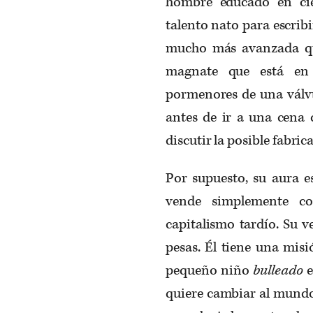
hombre educado en cie
talento nato para escrib
mucho más avanzada que
magnate que está en 
pormenores de una válv
antes de ir a una cena 
discutir la posible fabri
Por supuesto, su aura e
vende simplemente co
capitalismo tardío. Su v
pesas. Él tiene una mis
pequeño niño
bulleado
e
quiere cambiar al mundo.