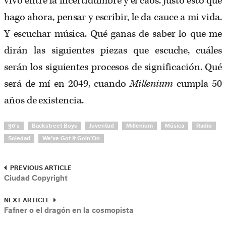
vivo entre la incertidumbre y el caos. Justo esto que
hago ahora, pensar y escribir, le da cauce a mi vida.
Y escuchar música. Qué ganas de saber lo que me
dirán las siguientes piezas que escuche, cuáles
serán los siguientes procesos de significación. Qué
será de mí en 2049, cuando
Millenium
cumpla 50
años de existencia.
90's
Backstreet Boys
Juventud
Millenium
Música
Radio
Soledad
We’ve Got It Goin’On
PREVIOUS ARTICLE
Ciudad Copyright
NEXT ARTICLE
Fafner o el dragón en la cosmopista