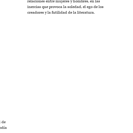
relaciones entre mujeres y hombres, en las
inercias que provoca la soledad, el ego de los
creadores y la futilidad de la literatura.
d de
odía