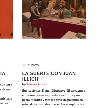
▶
CUENTO
IA
LA SUERTE CON JUAN
ILLICH
by
Atenea Cruz
? En este
ia de una
Ilustraciones: Donají Martínez El encuentro
entre una joven aspirante a escritora y un
 misterio
poeta maldito y famoso sirve de pretexto en
na por
este relato para ahondar en las complicadas