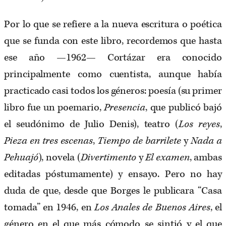
Por lo que se refiere a la nueva escritura o poética
que se funda con este libro, recordemos que hasta
ese año —1962— Cortázar era conocido
principalmente como cuentista, aunque había
practicado casi todos los géneros: poesía (su primer
libro fue un poemario,
Presencia
, que publicó bajó
el seudónimo de Julio Denis), teatro (
Los reyes
,
Pieza en tres escenas
,
Tiempo de barrilete
y
Nada a
Pehuajó
), novela (
Divertimento
y
El
examen
, ambas
editadas póstumamente) y ensayo. Pero no hay
duda de que, desde que Borges le publicara “Casa
tomada” en 1946, en
Los Anales de
Buenos Aires
, el
género en el que más cómodo se sintió y el que