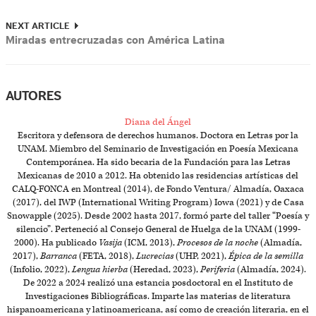
NEXT ARTICLE
Miradas entrecruzadas con América Latina
AUTORES
Diana del Ángel
Escritora y defensora de derechos humanos. Doctora en Letras por la
UNAM. Miembro del Seminario de Investigación en Poesía Mexicana
Contemporánea. Ha sido becaria de la Fundación para las Letras
Mexicanas de 2010 a 2012. Ha obtenido las residencias artísticas del
CALQ-FONCA en Montreal (2014), de Fondo Ventura/ Almadía, Oaxaca
(2017), del IWP (International Writing Program) Iowa (2021) y de Casa
Snowapple (2025). Desde 2002 hasta 2017, formó parte del taller “Poesía y
silencio”. Perteneció al Consejo General de Huelga de la UNAM (1999-
2000). Ha publicado
Vasija
(ICM, 2013),
Procesos de la noche
(Almadía,
2017),
Barranca
(FETA, 2018),
Lucrecias
(UHP, 2021),
Épica de la semilla
(Infolio, 2022),
Lengua hierba
(Heredad, 2023),
Periferia
(Almadía, 2024).
De 2022 a 2024 realizó una estancia posdoctoral en el Instituto de
Investigaciones Bibliográficas. Imparte las materias de literatura
hispanoamericana y latinoamericana, así como de creación literaria, en el