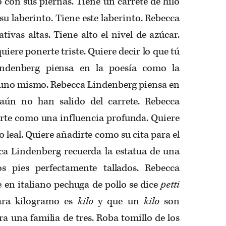
 con sus piernas. Tiene un carrete de hilo
su laberinto. Tiene este laberinto. Rebecca
tivas altas. Tiene alto el nivel de azúcar.
iere ponerte triste. Quiere decir lo que tú
Lindenberg piensa en la poesía como la
a uno mismo. Rebecca Lindenberg piensa en
aún no han salido del carrete. Rebecca
rte como una influencia profunda. Quiere
 leal. Quiere añadirte como su cita para el
cca Lindenberg recuerda la estatua de una
s pies perfectamente tallados. Rebecca
 en italiano pechuga de pollo se dice
petti
para kilogramo es
kilo
y que un
kilo
son
 una familia de tres. Roba tomillo de los