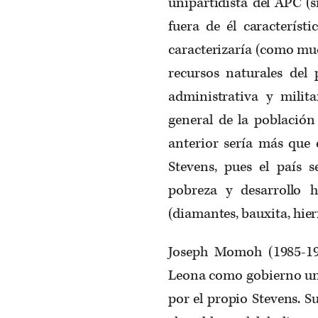
unipartidista del APC (s
fuera de él característ
caracterizaría (como muc
recursos naturales del p
administrativa y milit
general de la población
anterior sería más que 
Stevens, pues el país 
pobreza y desarrollo 
(diamantes, bauxita, hierr
Joseph Momoh (1985-199
Leona como gobierno uni
por el propio Stevens. S