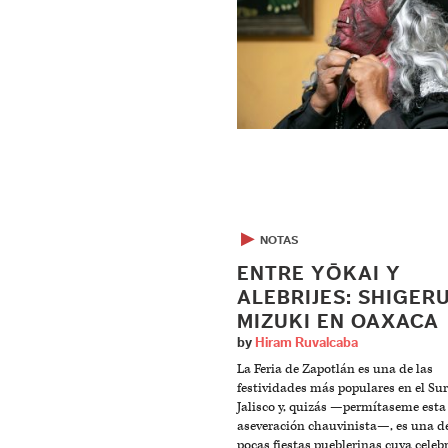
▶
NOTAS
ENTRE YŌKAI Y
ALEBRIJES: SHIGER
MIZUKI EN OAXACA
by
Hiram Ruvalcaba
La Feria de Zapotlán es una de las
festividades más populares en el Sur
Jalisco y, quizás —permítaseme esta
aseveración chauvinista—, es una de
pocas fiestas pueblerinas cuya celeb