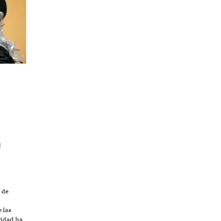
U
 de
 las
ridad ha