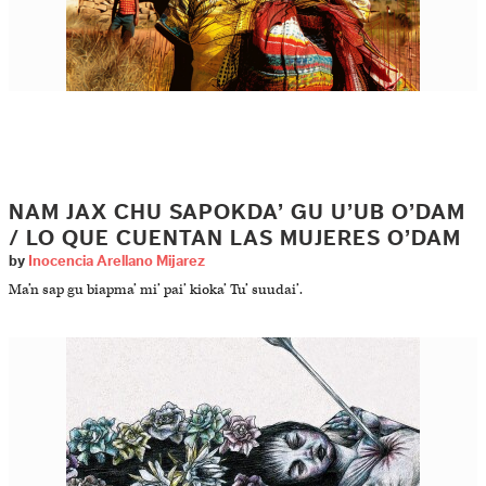
NAM JAX CHU SAPOKDA’ GU U’UB O’DAM
/ LO QUE CUENTAN LAS MUJERES O’DAM
by
Inocencia Arellano Mijarez
Ma’n sap gu biapma’ mi’ pai’ kioka’ Tu’ suudai’.