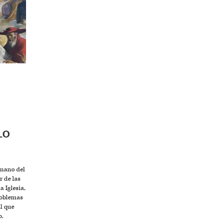
LO
mano del
 de las
a Iglesia,
problemas
l que
o.