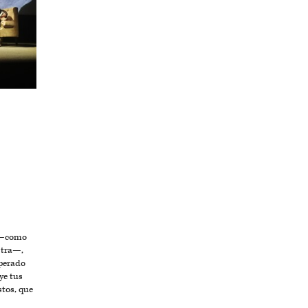
A
a —como
stra—,
sperado
ye tus
stos, que