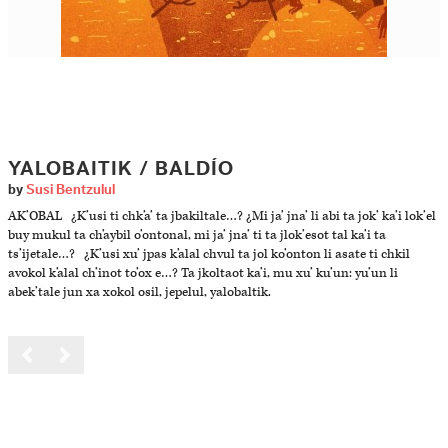
YALOBAITIK / BALDÍO
by
Susi Bentzulul
AK’OBAL ¿K’usi ti chk’a’ ta jbakiltale…? ¿Mi ja’ jna’ li abi ta jok’ ka’i lok’el
buy mukul ta ch’aybil o’ontonal, mi ja’ jna’ ti ta jlok’esot tal ka’i ta
ts’ijetale…? ¿K’usi xu’ jpas k’alal chvul ta jol ko’onton li asate ti chkil
avokol k’alal ch’inot to’ox e…? Ta jkoltaot ka’i, mu xu’ ku’un: yu’un li
abek’tale jun xa xokol osil, jepelul, yalobaltik.