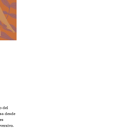
o del
nsa desde
es
versivo.