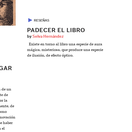
▶
RESEÑAS
PADECER EL LIBRO
by
Selva Hernández
Existe en torno al libro una especie de aura
mágica, misteriosa, que produce una especie
de ilusión, de efecto óptico.
UGAR
 de un
te de
or la
mente, de
ismo
enovación
ce haber
 el