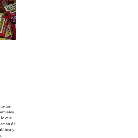
O
ue las
arciales,
 lo que
acción de
ublicar y
a