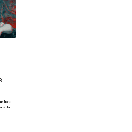
R
ue Jane
gros de